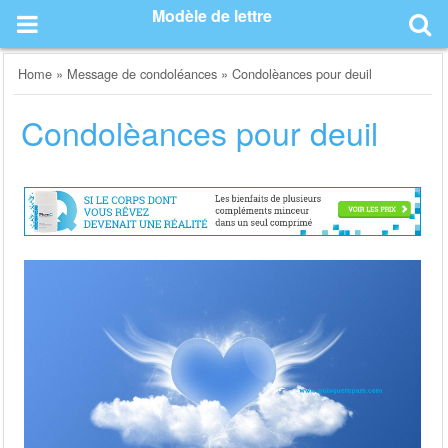
Skip
Modèle de lettre
to
content
Home
»
Message de condoléances
»
Condolèances pour deuil
Condolèances pour deuil