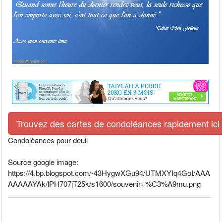
Trouvez des cartes de condoléances rapidement ici
Condolèances pour deuil
Source google image:
https://4.bp.blogspot.com/-43HygwXGu94/UTMXYIq4GoI/AAA
AAAAAYAk/lPH707jT25k/s1600/souvenir+%C3%A9mu.png