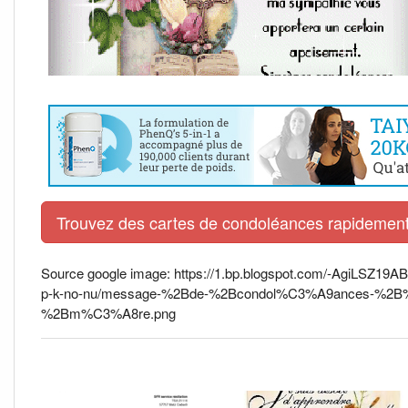
Trouvez des cartes de condoléances rapidement 
Source google image: https://1.bp.blogspot.com/-AgiL
p-k-no-nu/message-%2Bde-%2Bcondol%C3%A9ances-%2
%2Bm%C3%A8re.png