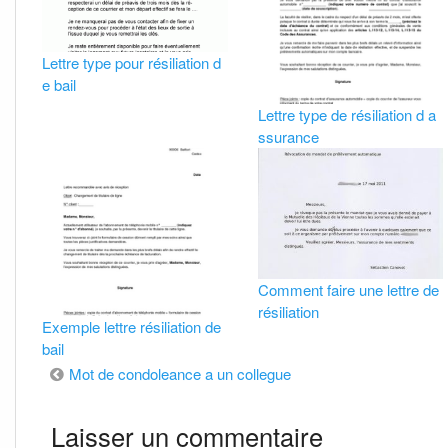
Lettre type pour résiliation d
e bail
Lettre type de résiliation d a
ssurance
Comment faire une lettre de
résiliation
Exemple lettre résiliation de
bail
Navigation
Mot de condoleance a un collegue
de
Laisser un commentaire