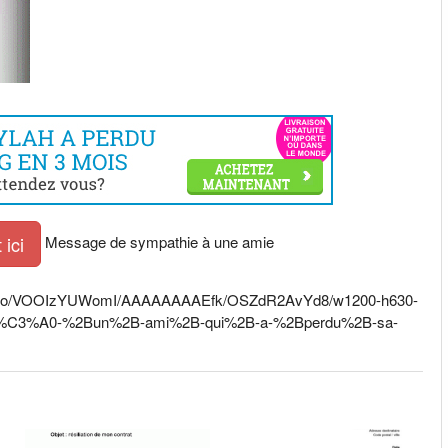
Message de sympathie à une amie
ici
SZ19ABo/VOOIzYUWomI/AAAAAAAAEfk/OSZdR2AvYd8/w1200-h630-
B%C3%A0-%2Bun%2B-ami%2B-qui%2B-a-%2Bperdu%2B-sa-