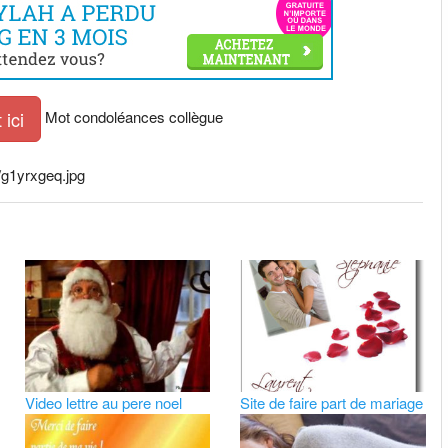
Mot condoléances collègue
ici
t/g1yrxgeq.jpg
Video lettre au pere noel
Site de faire part de mariage