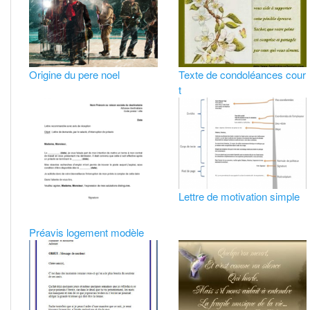
Origine du pere noel
Texte de condoléances cour
t
Lettre de motivation simple
Préavis logement modèle