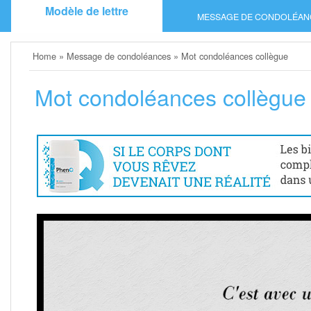
Skip
Modèle de lettre
MESSAGE DE CONDOLÉAN
to
content
Home
»
Message de condoléances
»
Mot condoléances collègue
Mot condoléances collègue