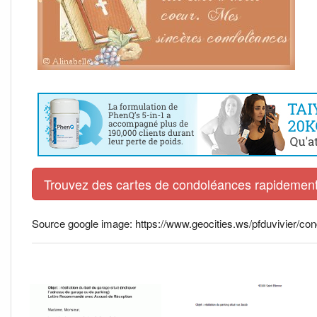
Trouvez des cartes de condoléances rapidement 
Source google image: https://www.geocities.ws/pfduvivier/co