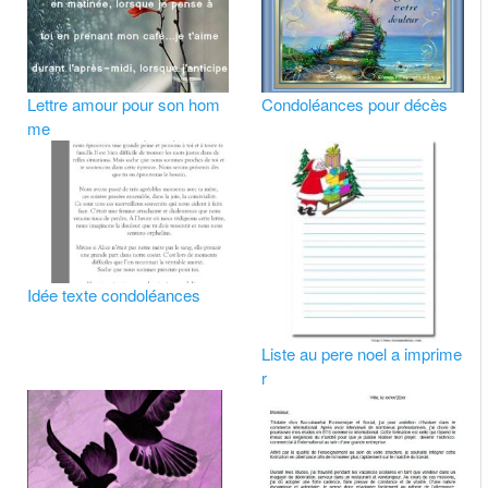
Lettre amour pour son hom
Condoléances pour décès
me
Idée texte condoléances
Liste au pere noel a imprime
r