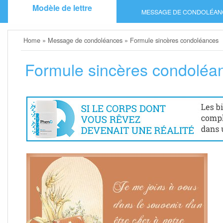
Skip
Modèle de lettre
MESSAGE DE CONDOLÉAN
to
content
Home
»
Message de condoléances
»
Formule sincères condoléances
Formule sincères condoléa