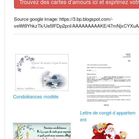
Trouvez des cartes d’amours ici et exprimez vo
Source google image: https://3.bp.blogspot.com/-
veWt9YhkzTk/Ue5fFDp2pnI/AAAAAAAAAKE/47mNjxCYXuA/s16
Condoléances modèle
Lettre de congé d appartem
ent