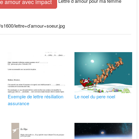
Lettre d amour pour ma femme
tre amour avec impact
00/lettre+d’amour+soeur.jpg
Exemple de lettre résiliation
Le noel du pere noel
assurance