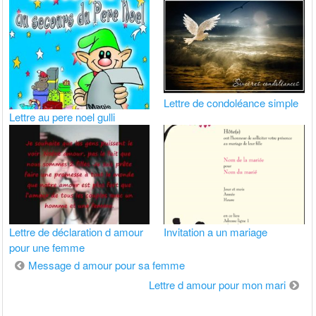
Lettre de condoléance simple
Lettre au pere noel gulli
Lettre de déclaration d amour
Invitation a un mariage
pour une femme
Navigation
Message d amour pour sa femme
de
Lettre d amour pour mon mari
l’article