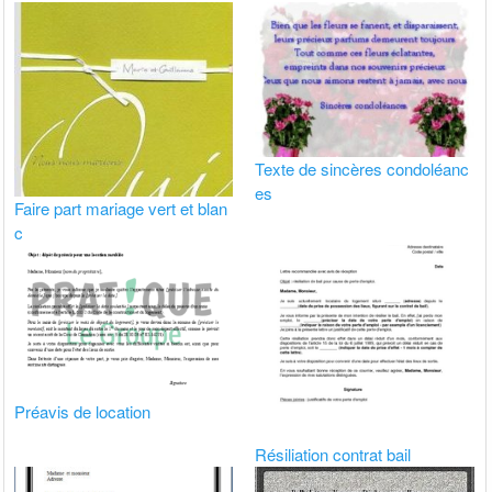
Texte de sincères condoléanc
es
Faire part mariage vert et blan
c
Préavis de location
Résiliation contrat bail