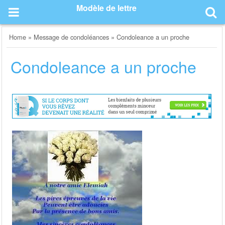
Skip
Modèle de lettre
to
content
Home
»
Message de condoléances
»
Condoleance a un proche
Condoleance a un proche