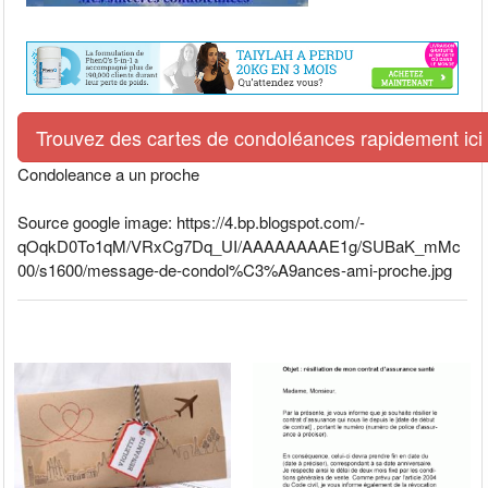
Trouvez des cartes de condoléances rapidement ici
Condoleance a un proche
Source google image: https://4.bp.blogspot.com/-
qOqkD0To1qM/VRxCg7Dq_UI/AAAAAAAAE1g/SUBaK_mMc
00/s1600/message-de-condol%C3%A9ances-ami-proche.jpg