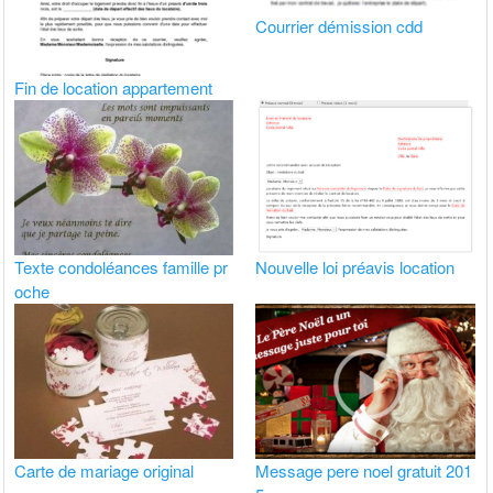
Courrier démission cdd
Fin de location appartement
Texte condoléances famille pr
Nouvelle loi préavis location
oche
Carte de mariage original
Message pere noel gratuit 201