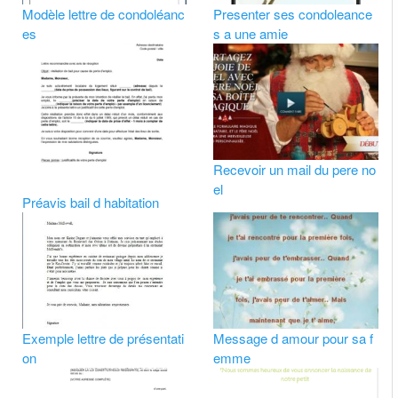
Modèle lettre de condoléanc
Presenter ses condoleance
es
s a une amie
Recevoir un mail du pere no
el
Préavis bail d habitation
Exemple lettre de présentati
Message d amour pour sa f
on
emme