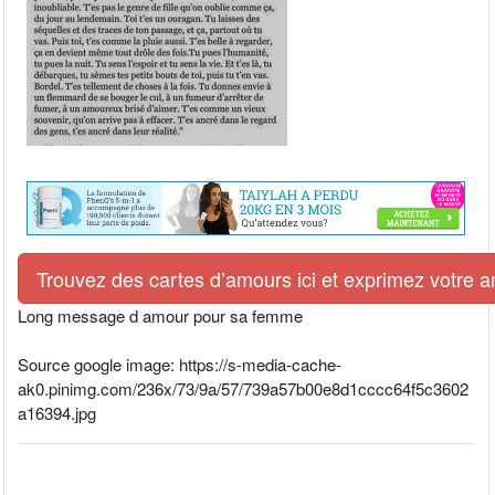
Trouvez des cartes d’amours ici et exprimez votre 
Long message d amour pour sa femme
Source google image: https://s-media-cache-
ak0.pinimg.com/236x/73/9a/57/739a57b00e8d1cccc64f5c3602
a16394.jpg