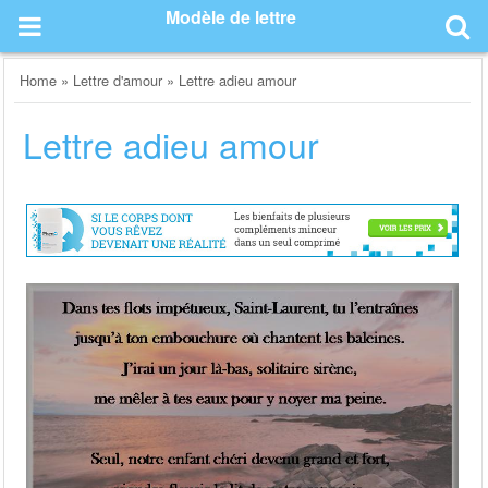
Skip
Modèle de lettre
to
content
Home
»
Lettre d'amour
»
Lettre adieu amour
Lettre adieu amour