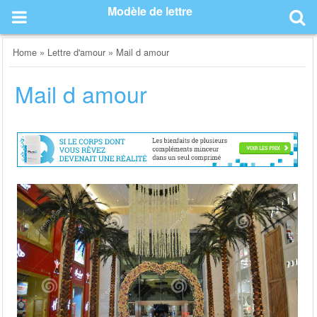
Skip
Modèle de lettre
to
content
Home
»
Lettre d'amour
»
Mail d amour
Mail d amour