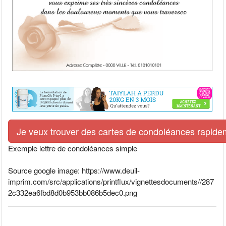
Je veux trouver des cartes de condoléances rapidem
Exemple lettre de condoléances simple
Source google image: https://www.deuil-
imprim.com/src/applications/printflux/vignettesdocuments//287
2c332ea6fbd8d0b953bb086b5dec0.png