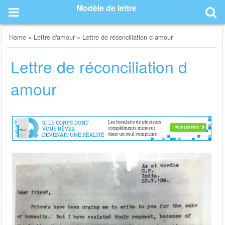
Skip
Modèle de lettre
to
content
Home
»
Lettre d'amour
»
Lettre de réconciliation d amour
Lettre de réconciliation d
amour