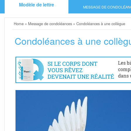
Skip
Modèle de lettre
MESSAGE DE CONDOLÉAN
to
content
Home
»
Message de condoléances
»
Condoléances à une collègue
Condoléances à une collèg