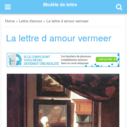
Skip
Modèle de lettre
to
content
Home
»
Lettre d'amour
»
La lettre d amour vermeer
La lettre d amour vermeer