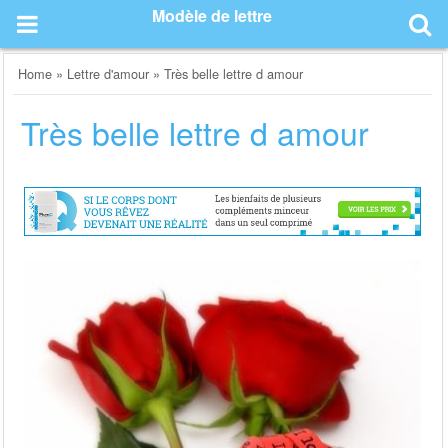
Skip
Modèle de lettre
to
content
Home
»
Lettre d'amour
»
Très belle lettre d amour
Très belle lettre d amour