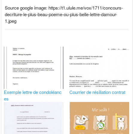
Source google image: https://t1.ulule.me/vox/1711/concours-
decriture-le-plus-beau-poeme-ou-plus-belle-lettre-damour-
1.jpeg
Exemple lettre de condoléanc
Courrier de résiliation contrat
es