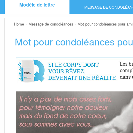
Skip
Modèle de lettre
MESSAGE DE CONDOLÉAN
to
content
Home
»
Message de condoléances
»
Mot pour condoléances pour ami
Mot pour condoléances pou