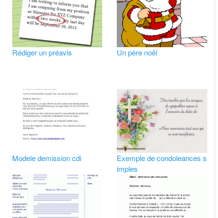
Rédiger un préavis
Un père noël
Modele demission cdi
Exemple de condoleances s
imples