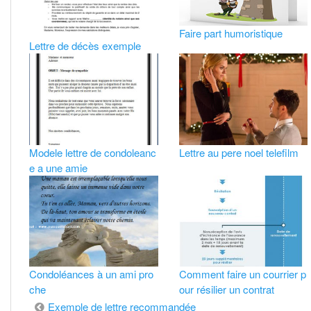
Faire part humoristique
Lettre de décès exemple
Modele lettre de condoleanc
Lettre au pere noel telefilm
e a une amie
Condoléances à un ami pro
Comment faire un courrier p
che
our résilier un contrat
Exemple de lettre recommandée