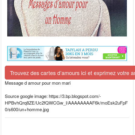
Trouvez des cartes d’amours ici et exprimez votre 
Message d amour pour mon mari
Source google image: https://3.bp.blogspot.com/-
HPBvhQrq8ZE/Uc2fQWCGw_I/AAAAAAAAF6k/moEsk2uFpF
0/s600/un+homme.jpg