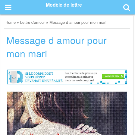
Skip
Modèle de lettre
to
content
Home
»
Lettre d'amour
»
Message d amour pour mon mari
Message d amour pour
mon mari