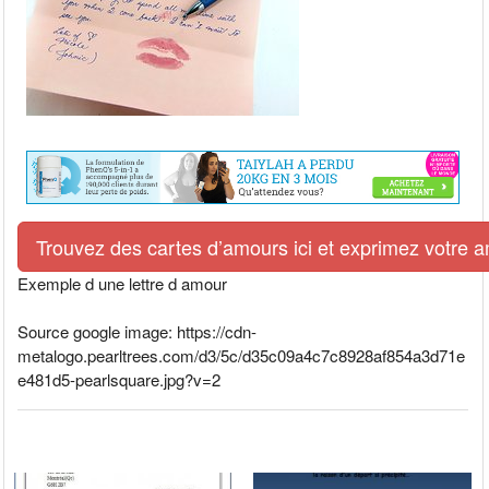
Trouvez des cartes d’amours ici et exprimez votre 
Exemple d une lettre d amour
Source google image: https://cdn-
metalogo.pearltrees.com/d3/5c/d35c09a4c7c8928af854a3d71e
e481d5-pearlsquare.jpg?v=2