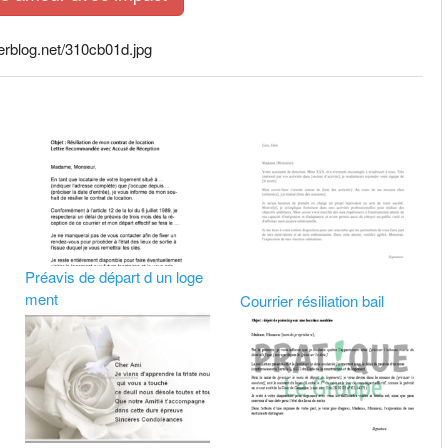
terblog.net/310cb01d.jpg
Préavis de départ d un loge
ment
Courrier résiliation bail