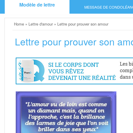
Skip
Modèle de lettre
MESSAGE DE CONDOLÉAN
to
content
Home
»
Lettre d'amour
»
Lettre pour prouver son amour
Lettre pour prouver son am