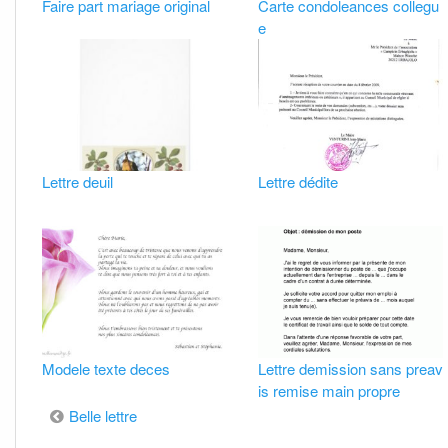
Faire part mariage original
Carte condoleances collegu
e
Lettre deuil
Lettre dédite
Modele texte deces
Lettre demission sans preav
is remise main propre
Navigation
Belle lettre