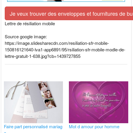
Je veux trouver des enveloppes et fournitures de bur
Lettre de résiliation mobile
Source google image:
https://image.slidesharecdn.com/resiliation-sfr-mobile-
150816121640-lva1-app6891/95/rsiliation-sfr-mobile-modle-de-
lettre-gratuit-1-638.jpg?cb=1439727855
Faire part personnalisé mariag
Mot d amour pour homme
e