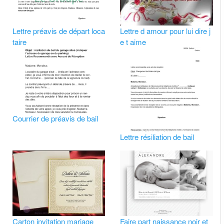
Lettre préavis de départ loca
Lettre d amour pour lui dire j
taire
e t aime
Courrier de préavis de bail
Lettre résiliation de bail
Carton invitation mariage
Faire part naissance noir et