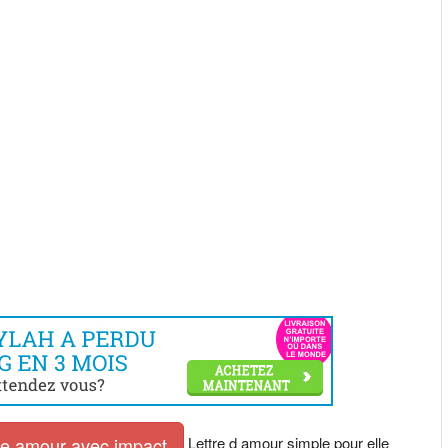
Lettre d amour simple pour elle
tre amour avec impact