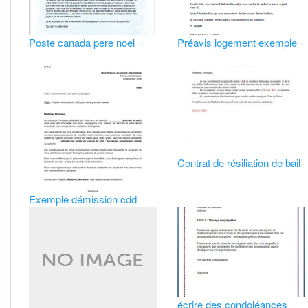
Poste canada pere noel
Préavis logement exemple
Contrat de résiliation de bail
Exemple démission cdd
écrire des condoléances