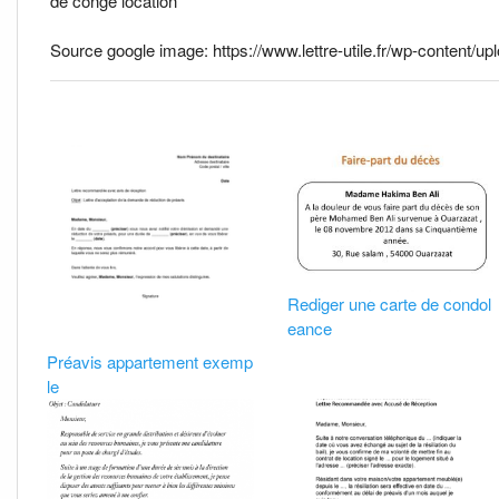
de congé location
Source google image: https://www.lettre-utile.fr/wp-content/upl
Rediger une carte de condol
eance
Préavis appartement exemp
le