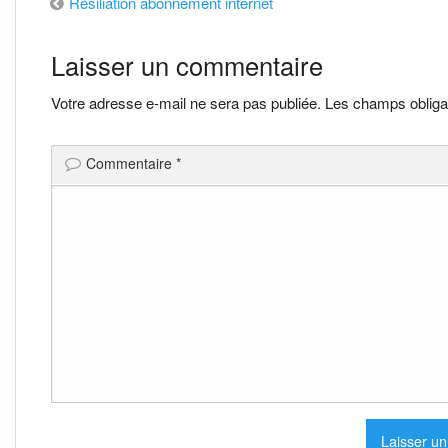
Navigation
Résiliation abonnement internet
de
Laisser un commentaire
l’article
Votre adresse e-mail ne sera pas publiée.
Les champs obliga
Commentaire
*