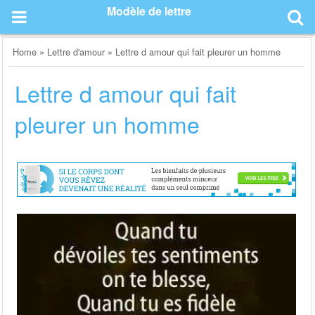
Skip
Modèle de lettre
to
content
Home
»
Lettre d'amour
»
Lettre d amour qui fait pleurer un homme
Lettre d amour qui fait
pleurer un homme