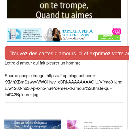
Trouvez des cartes d’amours ici et exprimez votre 
Lettre d amour qui fait pleurer un homme
Source google image: https://2.bp.blogspot.com/-
rXMhXBmSzww/VWCHwv_d3RI/AAAAAAAAGlU/VlYao01Jrm
E/w1200-h630-p-k-no-nu/Poemes-d-amour%2Btriste-qui-
fait%2Bpleurer.jpg