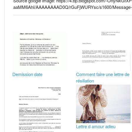
Source google image: https://4.bp.blogspot.com/-OnyNkGfXPr
aaMM6AhI/AAAAAAAAD0Q/rGuFjWURYsc/s1600/Message-e
Demission date
Comment faire une lettre de
résiliation
Lettre d amour adieu