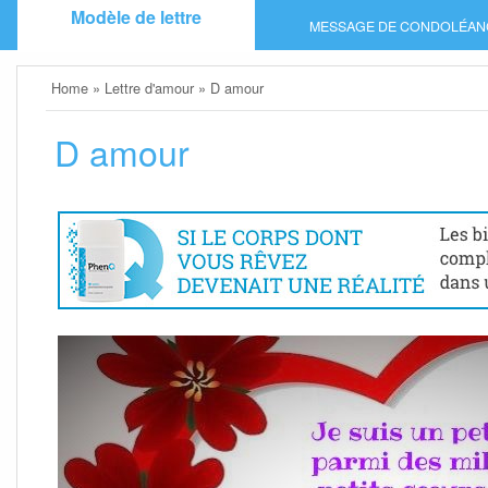
Skip
Modèle de lettre
MESSAGE DE CONDOLÉAN
to
content
Home
»
Lettre d'amour
»
D amour
D amour