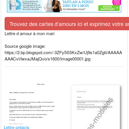
Trouvez des cartes d’amours ici et exprimez votre 
Lettre d amour à mon mari
Source google image:
https://2.bp.blogspot.com/-3ZFy5S5KxZw/Uj9s1a0ZgtI/AAAAA
AAACvI/lwxaJMajQvo/s1600/Image00001.jpg
Lettre préavis