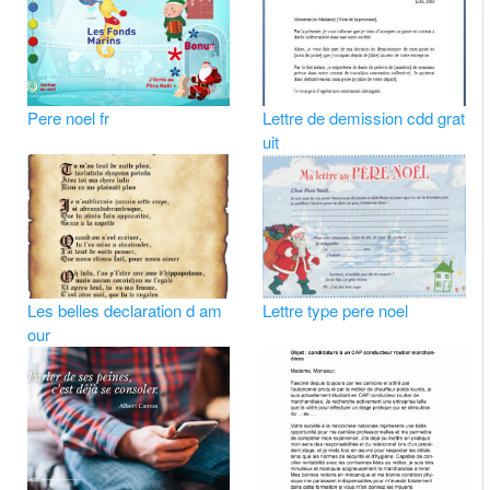
Pere noel fr
Lettre de demission cdd grat
uit
Les belles declaration d am
Lettre type pere noel
our