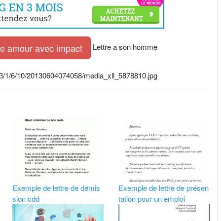
Lettre a son homme
tre amour avec impact
2013/1/6/10/20130604074058/media_xll_5878810.jpg
Exemple de lettre de démis
Exemple de lettre de présen
sion cdd
tation pour un emploi