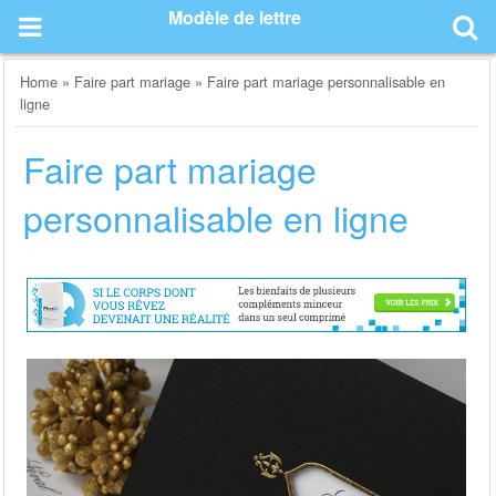
Skip
Modèle de lettre
to
content
Home
»
Faire part mariage
»
Faire part mariage personnalisable en
ligne
Faire part mariage
personnalisable en ligne