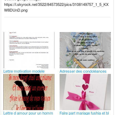
https://i.skyrock.net/3522/84573522/pics/3108149757_1_5_KX
W8DUnD.png
Lettre motivation modele
Adresser des condoléances
Lettre d amour pour un homm
Faire part mariage fushia et bl