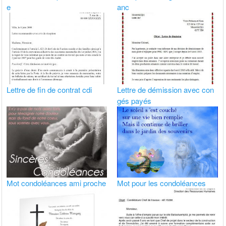
e
anc
Lettre de fin de contrat cdi
Lettre de démission avec con
gés payés
Mot condoléances ami proche
Mot pour les condoléances