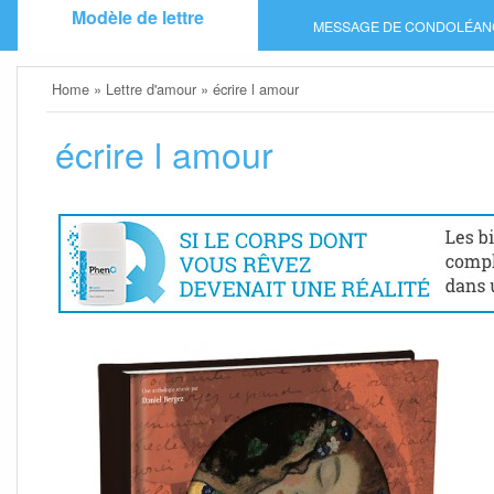
Skip
Modèle de lettre
MESSAGE DE CONDOLÉAN
to
content
Home
»
Lettre d'amour
»
écrire l amour
écrire l amour