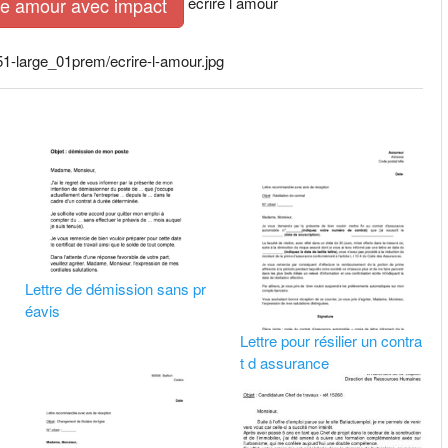
écrire l amour
tre amour avec impact
1-large_01prem/ecrire-l-amour.jpg
Lettre de démission sans pr
éavis
Lettre pour résilier un contra
t d assurance