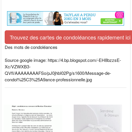
Trouvez des cartes de condoléances rapidement ici
Des mots de condoléances
Source google image: https://4.bp.blogspot.com/-EH8bzzsE-
Xc/VZWXB3-
QVfI/AAAAAAAAFSo/pJ0jhbI02Pg/s1600/Message-de-
condol%25C3%25A9ance-professionnelle.jpg