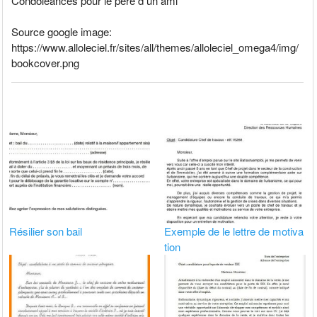
Condoléances pour le père d un ami
Source google image:
https://www.alloleciel.fr/sites/all/themes/alloleciel_omega4/img/
bookcover.png
Résilier son bail
Exemple de le lettre de motiva
tion