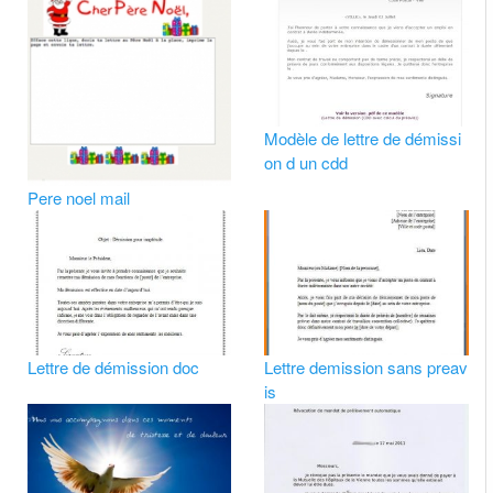
Modèle de lettre de démissi
on d un cdd
Pere noel mail
Lettre de démission doc
Lettre demission sans preav
is