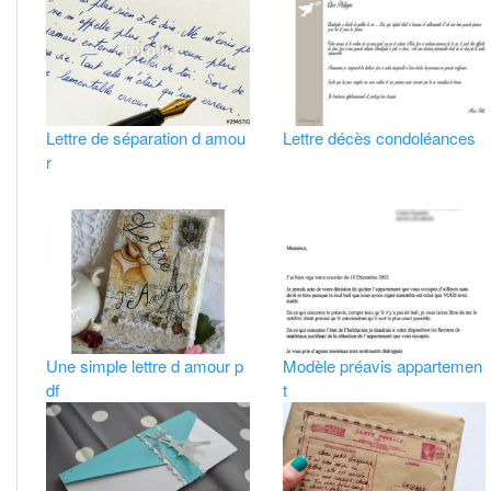
Lettre de séparation d amou
Lettre décès condoléances
r
Une simple lettre d amour p
Modèle préavis appartemen
df
t