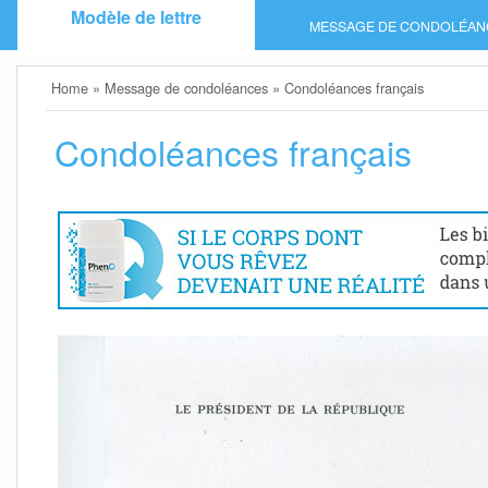
Skip
Modèle de lettre
MESSAGE DE CONDOLÉAN
to
content
Home
»
Message de condoléances
»
Condoléances français
Condoléances français