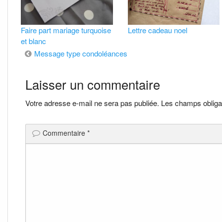
Faire part mariage turquoise
Lettre cadeau noel
et blanc
Navigation
Message type condoléances
de
Laisser un commentaire
l’article
Votre adresse e-mail ne sera pas publiée.
Les champs obliga
Commentaire
*