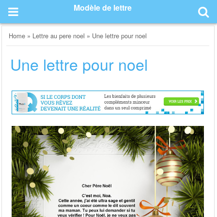
Skip
Modèle de lettre
to
content
Home
»
Lettre au pere noel
»
Une lettre pour noel
Une lettre pour noel