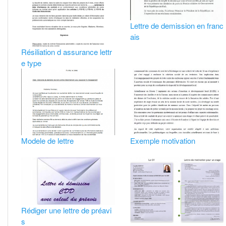
Lettre de demission en franc
ais
Résiliation d assurance lettr
e type
Modele de lettre
Exemple motivation
Rédiger une lettre de préavi
s