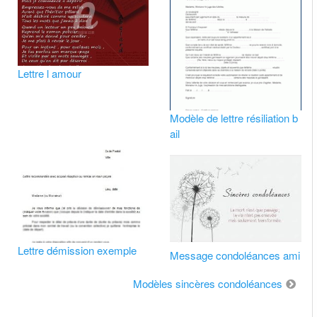
Lettre l amour
Modèle de lettre résiliation b
ail
Lettre démission exemple
Message condoléances ami
Modèles sincères condoléances