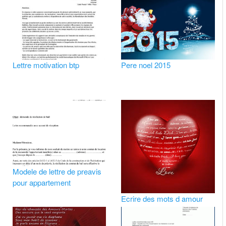
Lettre motivation btp
Pere noel 2015
Modele de lettre de preavis
pour appartement
Ecrire des mots d amour