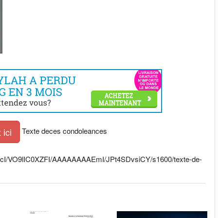
Texte deces condoleances
ici
TAmcI/VO9lIC0XZFI/AAAAAAAAEmI/JPt4SDvsiCY/s1600/texte-de-