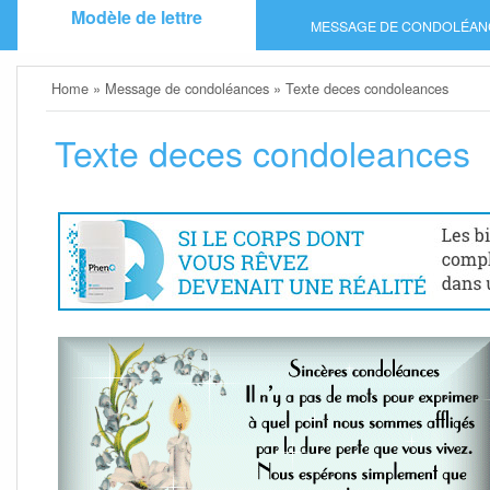
Skip
Modèle de lettre
MESSAGE DE CONDOLÉAN
to
content
Home
»
Message de condoléances
»
Texte deces condoleances
Texte deces condoleances