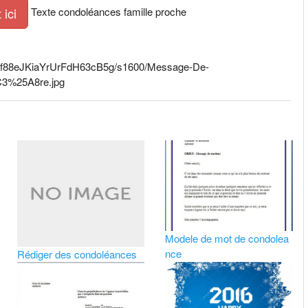
Texte condoléances famille proche
ici
88eJKiaYrUrFdH63cB5g/s1600/Message-De-
3%25A8re.jpg
Modele de mot de condolea
nce
Rédiger des condoléances