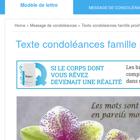
Skip
Modèle de lettre
MESSAGE DE CONDOLÉAN
to
content
Home
»
Message de condoléances
»
Texte condoléances famille proc
Texte condoléances famille