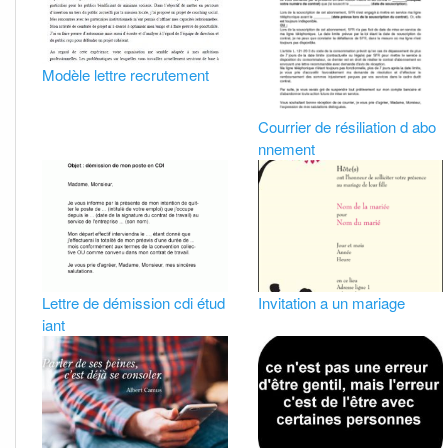
Modèle lettre recrutement
Courrier de résiliation d abo
nnement
Lettre de démission cdi étud
Invitation a un mariage
iant