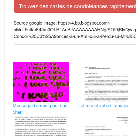
Trouvez des cartes de condoléances rapidement 
Source google image: https://4.bp.blogspot.com/-
aMuL5ctkeK4/Vu0OLRTAuBI/AAAAAAAAHNg/SOI9jRlvQwIqf
Condol%25C3%25A9ances-a-un-Ami-qui-a-Perdu-sa-M%25C
Message d amour pour son
Lettre motivation francais
chéri