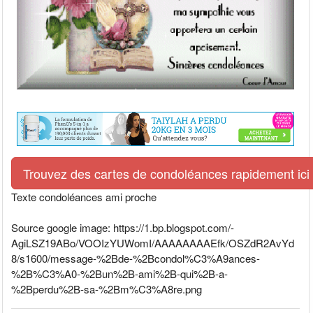
Trouvez des cartes de condoléances rapidement ici
Texte condoléances ami proche
Source google image: https://1.bp.blogspot.com/-
AgiLSZ19ABo/VOOIzYUWomI/AAAAAAAAEfk/OSZdR2AvYd
8/s1600/message-%2Bde-%2Bcondol%C3%A9ances-
%2B%C3%A0-%2Bun%2B-ami%2B-qui%2B-a-
%2Bperdu%2B-sa-%2Bm%C3%A8re.png