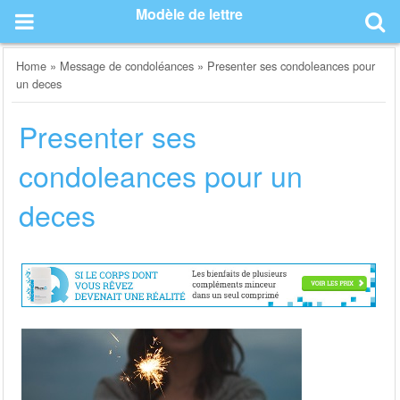
Skip
Modèle de lettre
to
content
Home
»
Message de condoléances
»
Presenter ses condoleances pour
un deces
Presenter ses
condoleances pour un
deces