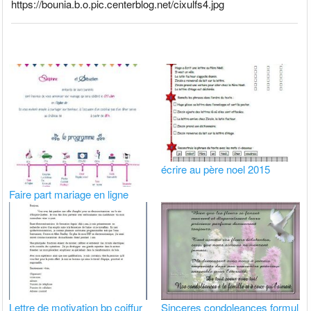
https://bounia.b.o.pic.centerblog.net/cixulfs4.jpg
écrire au père noel 2015
Faire part mariage en ligne
Lettre de motivation bp coiffur
Sinceres condoleances formul