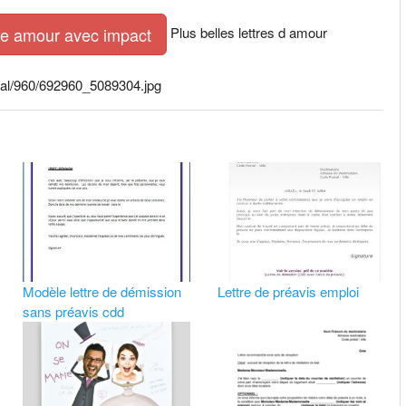
Plus belles lettres d amour
tre amour avec impact
inal/960/692960_5089304.jpg
Modèle lettre de démission
Lettre de préavis emploi
sans préavis cdd