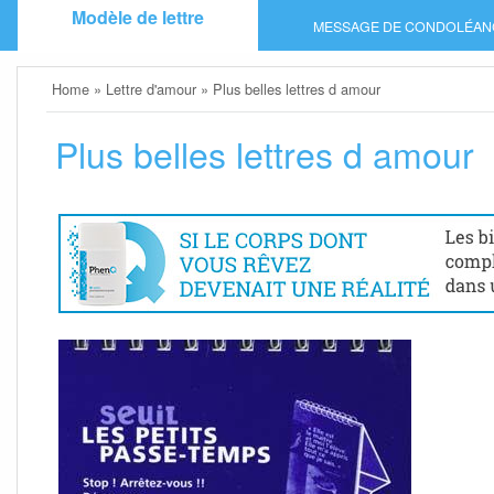
Skip
Modèle de lettre
MESSAGE DE CONDOLÉAN
to
content
Home
»
Lettre d'amour
»
Plus belles lettres d amour
Plus belles lettres d amour