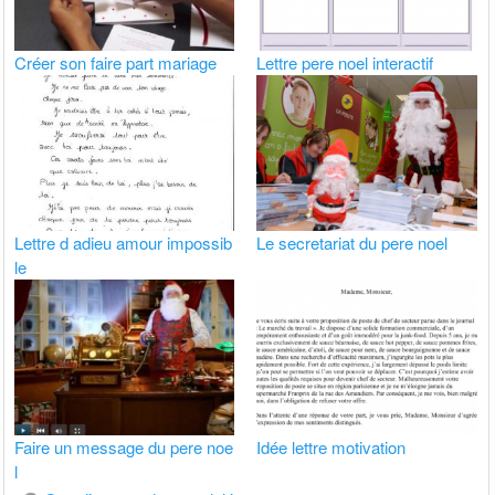
Créer son faire part mariage
Lettre pere noel interactif
Lettre d adieu amour impossib
Le secretariat du pere noel
le
Faire un message du pere noe
Idée lettre motivation
l