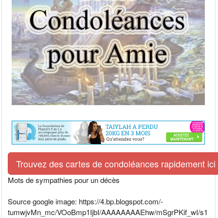
Trouvez des cartes de condoléances rapidement ici
Mots de sympathies pour un décès
Source google image: https://4.bp.blogspot.com/-
tumwjvMn_mc/VOoBmp1IjbI/AAAAAAAAEhw/mSgrPKif_wI/s1