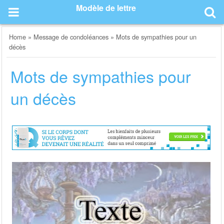
Skip
Modèle de lettre
to
content
Home
»
Message de condoléances
»
Mots de sympathies pour un
décès
Mots de sympathies pour
un décès