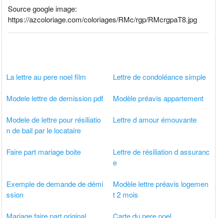
Source google image:
https://azcoloriage.com/coloriages/RMc/rgp/RMcrgpaT8.jpg
La lettre au pere noel film
Lettre de condoléance simple
Modele lettre de demission pdf
Modèle préavis appartement
Modele de lettre pour résiliatio
Lettre d amour émouvante
n de bail par le locataire
Faire part mariage boite
Lettre de résiliation d assuranc
e
Exemple de demande de démi
Modèle lettre préavis logemen
ssion
t 2 mois
Mariage faire part original
Carte du pere noel