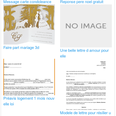
Message carte condoleance
Reponse pere noel gratuit
Faire part mariage 3d
Une belle lettre d amour pour
elle
Préavis logement 1 mois nouv
elle loi
Modele de lettre pour résilier u