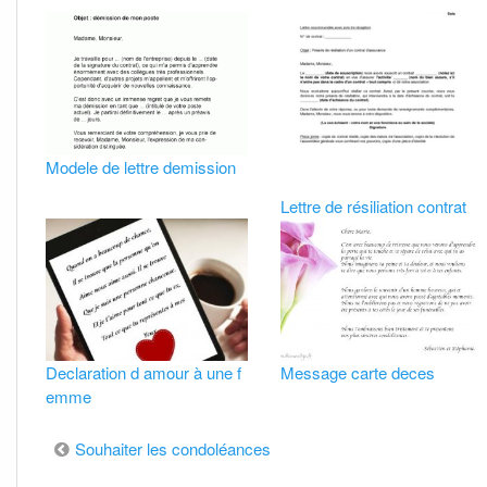
Modele de lettre demission
Lettre de résiliation contrat
Declaration d amour à une f
Message carte deces
emme
Navigation
Souhaiter les condoléances