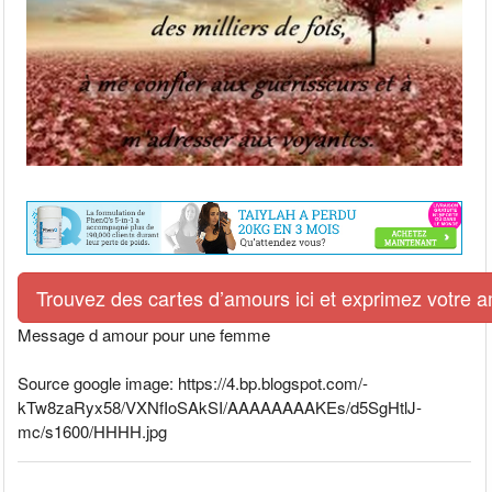
Trouvez des cartes d’amours ici et exprimez votre 
Message d amour pour une femme
Source google image: https://4.bp.blogspot.com/-
kTw8zaRyx58/VXNfIoSAkSI/AAAAAAAAKEs/d5SgHtlJ-
mc/s1600/HHHH.jpg