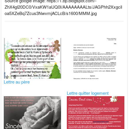
Source google image: https://1.bp.blogspot.com/-
ZhX4gl20DC0/VxaKW1aUQ0I/AAAAAAAALts/JAGPhh2Xxgcil
oa5XZeBq7Zcus3NwvmjACLcB/s1600/MMM.jpg
Lettre au père
Lettre quitter logement