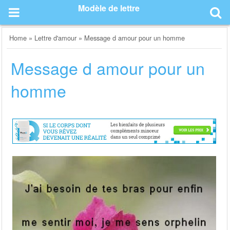
Skip
Modèle de lettre
to
content
Home
»
Lettre d'amour
»
Message d amour pour un homme
Message d amour pour un
homme